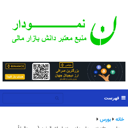
فهرست
خانه
بورس