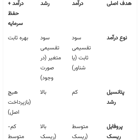
هدف اصلی
درآمد
رشد
درآمد +
حفظ
سرمایه
نوع درآمد
سود
سود
بهره ثابت
تقسیمی
تقسیمی
ثابت (یا
متغیر (در
شناور)
صورت
وجود)
پتانسیل
کم
بالا
هیچ
رشد
(بازپرداخت
اصل)
پروفایل
متوسط
بالا
کم-
ریسک
(ریسک
(ریسک
متوسط