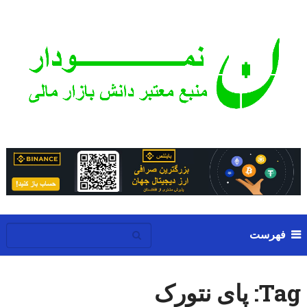
فهرست
Tag:
پای نتورک