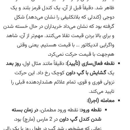
ظاهر شد. دقیقاً قبل از آن، یک کندل قرمز بلند و یک
دوجی (کندلی که بلاتکلیفی را نشان می‌دهد) شکل
گرفته بود که نشان می‌داد خریداران در حال خسته شدن
و برای بالا بردن قیمت تقلا می‌کنند. مهم‌تر از آن، شاهد
واگرایی اندیکاتور … با قیمت هستیم. یعنی وقتی
هم‌جهت با قیمت حرکت نمی‌کرد
.
نقطه فعال‌سازی (تأیید):
دقیقاً مانند مثال اول،
روز بعد
یک
گشایش با گپ داون
کوچک رخ داد. این حرکت
نزولی فوری و قوی، تمام علائم هشداردهنده قبلی را
تایید می‌کند.
معامله (اجرا):
نقطه ورود:
نقطه ورود مطمئن،
در زمان بسته
شدن کندل گپ داون
در 2 مارس (مارچ) بود،
زمانی که مشخص شد گپ در طول روز با یک رالی