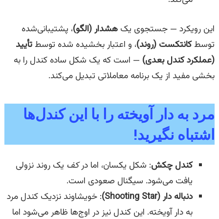
این رویکرد — جستجوی یک
هشدار (الگو)
، پشتیبانی‌شده
توسط
کانتکست (روند)
، و اعتبار بخشیده شده توسط
تأیید
(عملکرد کندل بعدی)
— است که یک شکل ساده کندل را به
بخشی مفید از یک برنامه معاملاتی تبدیل می‌کند.
مرد به دار آویخته را با این کندل‌ها
اشتباه نگیرید!
کندل چکش
: شکل یکسان، اما در
کف
یک روند نزولی
یافت می‌شود. سیگنال صعودی است.
دنباله دار (Shooting Star)
: خویشاوند نزدیک کندل مرد
به دار آویخته. این کندل نیز در اوج‌ها ظاهر می‌شود اما