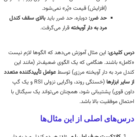
(افزایش) قیمت «پُر» نمی‌شود.
حد ضرر:
دوباره، حد ضرر باید
بالای سقف کندل
مرد به دار آویخته
قرار می‌گرفت.
درس کلیدی:
این مثال آموزش می‌دهد که الگوها لازم نیست
«کامل» باشند. هنگامی که یک الگوی ضعیف‌تر (مانند این
کندل مرد به دار آویخته مرزی) توسط
عوامل تأییدکننده متعدد
از سایر ابزارها
(خستگی روند، واگرایی نزولی RSI و یک گپ
داون قوی) پشتیبانی شود، همچنان می‌تواند یک سیگنال با
احتمال موفقیت بالا باشد.
درس‌های اصلی از این مثال‌ها
کانتکست حرف اول را می‌زند:
هر دو کندل مرد به دار