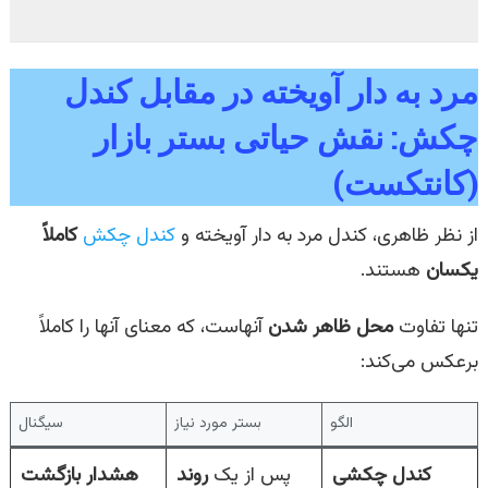
مرد به دار آویخته در مقابل کندل
چکش: نقش حیاتی بستر بازار
(کانتکست)
از نظر ظاهری، کندل مرد به دار آویخته و
کندل چکش
کاملاً
یکسان
هستند.
تنها تفاوت
محل ظاهر شدن
آنهاست، که معنای آنها را کاملاً
برعکس می‌کند:
الگو
بستر مورد نیاز
سیگنال
کندل چکشی
پس از یک
روند
هشدار بازگشت