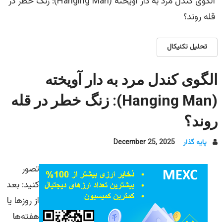
الگوی کندل مرد به دار آویخته (Hanging Man): زنگ خطر در
قله روند؟
تحلیل تکنیکال
الگوی کندل مرد به دار آویخته
(Hanging Man): زنگ خطر در قله
روند؟
پایه گذار
December 25, 2025
تصور
کنید: بعد
از روزها یا
هفته‌ها