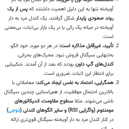
آویخته تنها به این دلیل اهمیت داشتند که
پس از یک
روند صعودی پایدار
شکل گرفتند. یک کندل مرد به دار
آویخته در میانه یک رالی یا در یک بازار بی‌ثبات، بی‌معنی
است.
تأیید، غیرقابل مذاکره است:
در هر دو مورد، خود الگو
به‌تنهایی سیگنال فروش نبود. محرک‌های بحرانی،
کندل‌های گپ داون
بودند که بعد از آن آمدند. شکیبایی
برای انتظار این اثبات، ضروری است.
همگرایی، اعتماد به نفس ایجاد می‌کند:
معاملاتی با
بالاترین احتمال موفقیت، از هم‌راستایی چندین سیگنال
ناشی می‌شوند. مثلا
سطوح مقاومت، اندیکاتورهای
مومنتوم (واگرایی
RSI
) و سایر الگوهای کندلی (
دوجی
)
در کنار کندل مرد به دار آویخته سیگنال قوی‌تری ارائه
می‌کند.